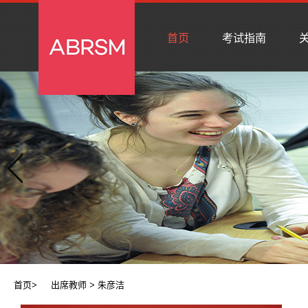
首页
考试指南
关
首页
>
出席教师
> 朱彦洁