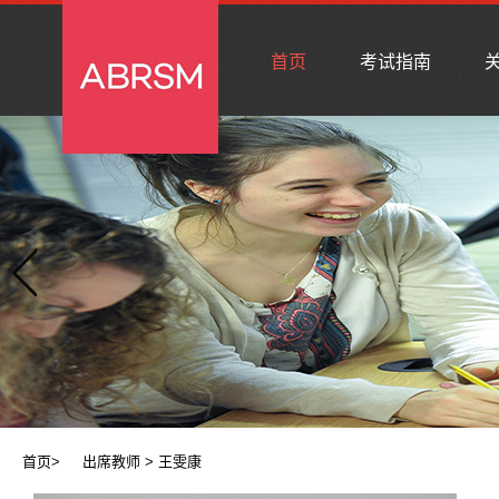
首页
考试指南
关
首页
>
出席教师
> 王雯康